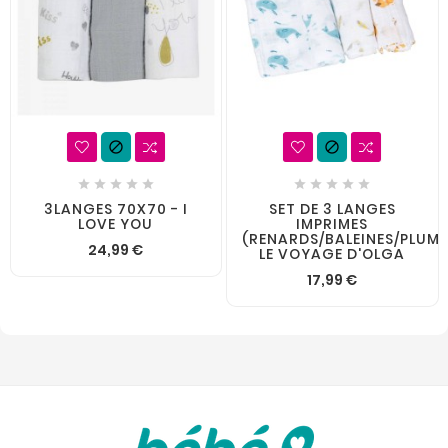












3LANGES 70X70 - I
SET DE 3 LANGES
LOVE YOU
IMPRIMES
(RENARDS/BALEINES/PLUME
24,99 €
LE VOYAGE D'OLGA
17,99 €