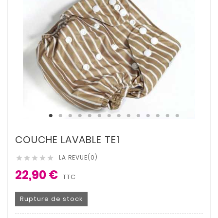
COUCHE LAVABLE TE1
LA REVUE(0)





22,90 €
TTC
Rupture de stock