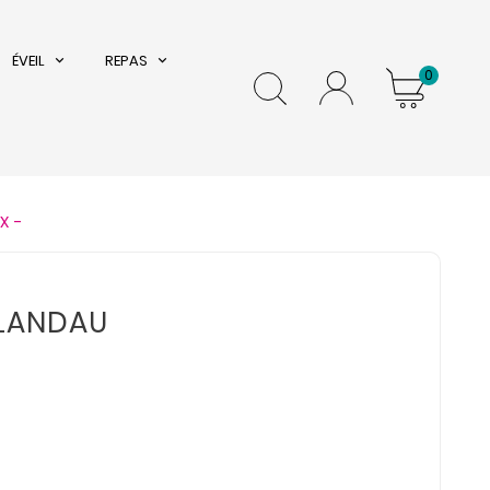
ÉVEIL
REPAS
0
X -
 LANDAU