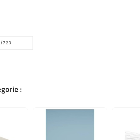
0/720
gorie :