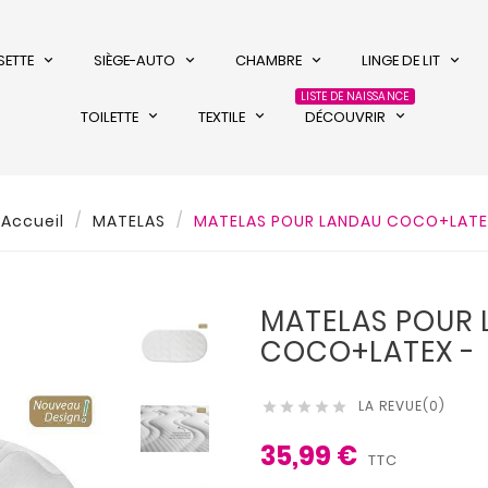
SETTE
SIÈGE-AUTO
CHAMBRE
LINGE DE LIT
LISTE DE NAISSANCE
TOILETTE
TEXTILE
DÉCOUVRIR
Accueil
MATELAS
MATELAS POUR LANDAU COCO+LATE
MATELAS POUR
COCO+LATEX -
LA REVUE(0)





35,99 €
TTC