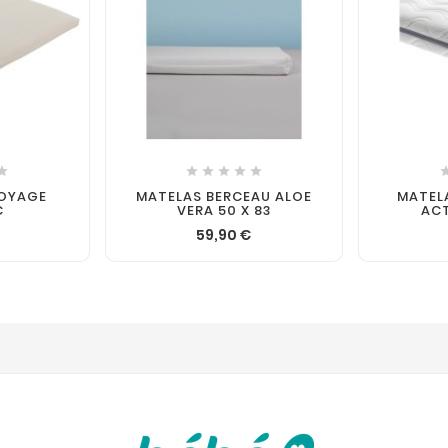







VOYAGE
MATELAS BERCEAU ALOE
MATELA
C
VERA 50 X 83
ACT
59,90 €