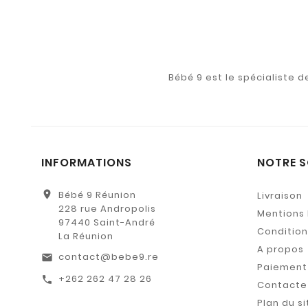
Bébé 9 est le spécialiste 
INFORMATIONS
NOTRE S
location_on
Bébé 9 Réunion
Livraison
228 rue Andropolis
Mentions 
97440 Saint-André
Conditions
La Réunion
A propos
contact@bebe9.re
email
Paiement 
+262 262 47 28 26
call
Contacte
Plan du si