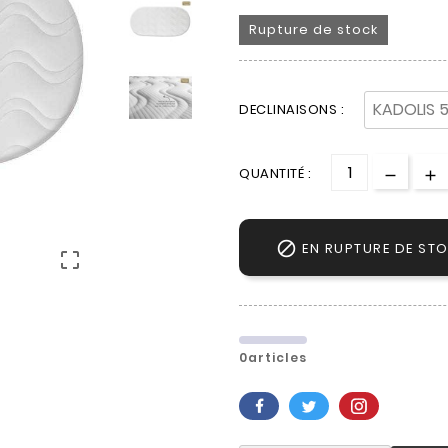
Rupture de stock
DECLINAISONS :
QUANTITÉ :

EN RUPTURE DE ST

0articles